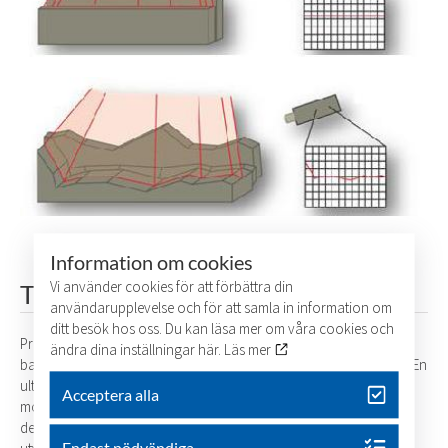
Information om cookies
Vi använder cookies för att förbättra din
Tjockleksmätning med ultraljud
användarupplevelse och för att samla in information om
ditt besök hos oss. Du kan läsa mer om våra cookies och
Primogum har utvecklat och tillverkat instrument för att mäta ett
ändra dina inställningar här.
Läs mer
bands tjocklek. Vi mäter såväl textilarmerade som stålkords band.En
ultraljudssond skickar en signal genom bandet. När ljudet studsar
Acceptera alla
mot ett skikt reflekteras ljudet tillbaka till mätsonden. Signalen
detekteras i en dator och registrering sker i dataprogrammet vi
Endast nödvändiga