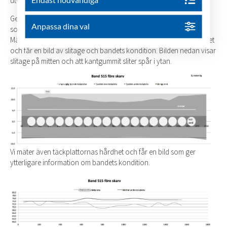
utvecklat.
Genom att magnetisera stålcorden får vi ut en bild på alla skador,
Anpassa dina val
som redovisas på ett överskådligt sätt för användaren.
Mätresultatet får vi ut på bild. Vi mäter på flera ställen utefter bandet
och får en bild av slitage och bandets kondition. Bilden nedan visar
slitage på mitten och att kantgummit sliter spår i ytan.
Vi mäter även täckplattornas hårdhet och får en bild som ger
ytterligare information om bandets kondition.