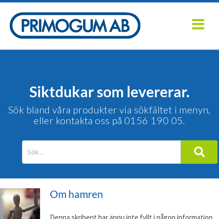
Fortsätt
till
innehållet
Siktdukar som levererar.
Sök bland våra produkter via sökfältet i menyn,
eller kontakta oss på 0156 190 05.
Om
hamren
Denna skribent har ännu inte fyllt i någon information.